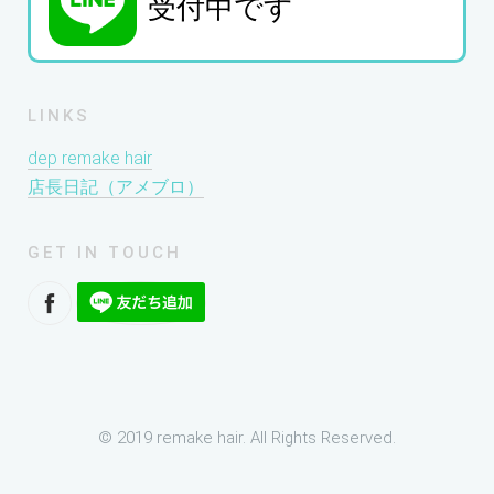
受付中です
LINKS
dep remake hair
店長日記（アメブロ）
GET IN TOUCH
© 2019 remake hair. All Rights Reserved.